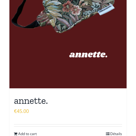
annette.
€
45.00
Add to cart
Détails