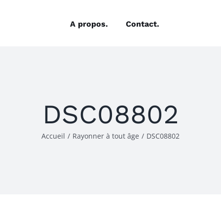
A propos.
Contact.
DSC08802
Accueil
/
Rayonner à tout âge
/
DSC08802