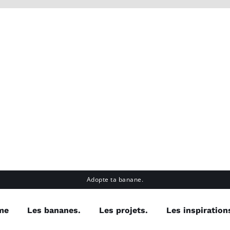
Adopte ta banane.
me
Les bananes.
Les projets.
Les inspiration